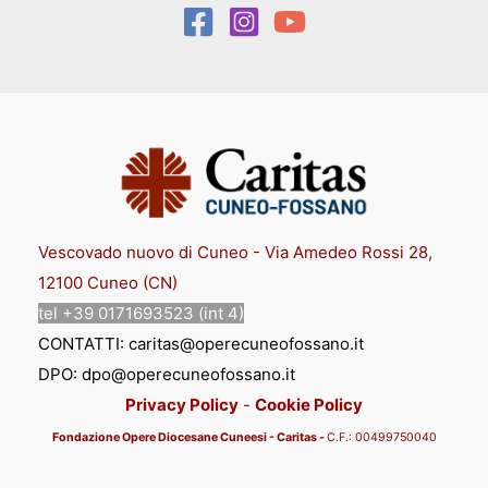
Vescovado nuovo di Cuneo - Via Amedeo Rossi 28,
12100 Cuneo (CN)
tel +39 0171693523 (int 4)
CONTATTI: caritas@operecuneofossano.it
DPO: dpo@operecuneofossano.it
Privacy Policy
-
Cookie Policy
Fondazione Opere Diocesane Cuneesi - Caritas -
C.F.:
00
499750040