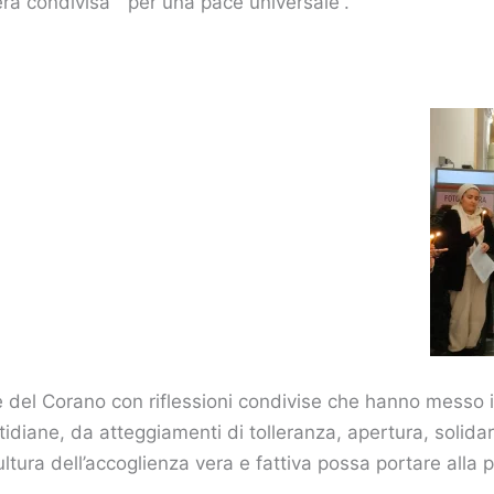
ra condivisa ” per una pace universale”.
e del Corano con riflessioni condivise che hanno messo i
otidiane, da atteggiamenti di tolleranza, apertura, solid
tura dell’accoglienza vera e fattiva possa portare alla pa