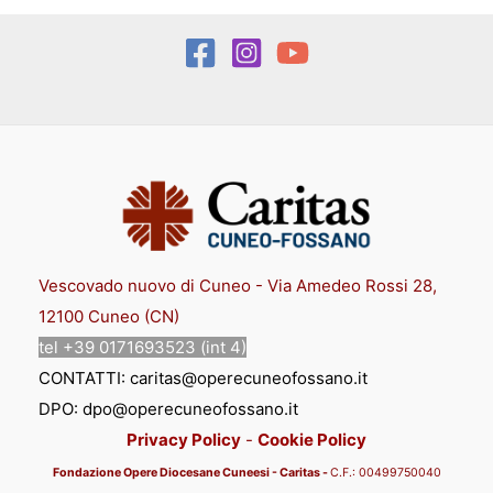
Vescovado nuovo di Cuneo - Via Amedeo Rossi 28,
12100 Cuneo (CN)
tel +39 0171693523 (int 4)
CONTATTI: caritas@operecuneofossano.it
DPO: dpo@operecuneofossano.it
Privacy Policy
-
Cookie Policy
Fondazione Opere Diocesane Cuneesi - Caritas -
C.F.:
00
499750040