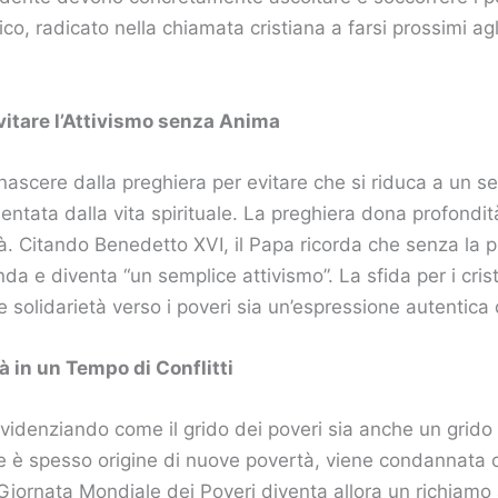
o, radicato nella chiamata cristiana a farsi prossimi ag
Evitare l’Attivismo senza Anima
nascere dalla preghiera per evitare che si riduca a un s
entata dalla vita spirituale. La preghiera dona profondità
ità. Citando Benedetto XVI, il Papa ricorda che senza la p
a e diventa “un semplice attivismo”. La sfida per i cristi
e solidarietà verso i poveri sia un’espressione autentica 
tà in un Tempo di Conflitti
videnziando come il grido dei poveri sia anche un grido
che è spesso origine di nuove povertà, viene condannata
iornata Mondiale dei Poveri diventa allora un richiamo a 