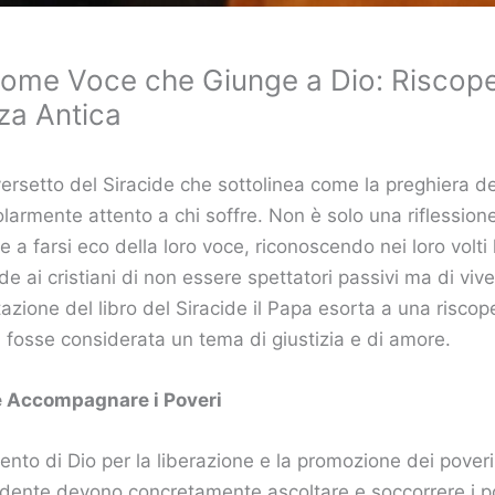
come Voce che Giunge a Dio: Riscoper
nza Antica
ersetto del Siracide che sottolinea come la preghiera de
colarmente attento a chi soffre. Non è solo una riflession
, e a farsi eco della loro voce, riconoscendo nei loro vol
e ai cristiani di non essere spettatori passivi ma di vi
tazione del libro del Siracide il Papa esorta a una riscope
à fosse considerata un tema di giustizia e di amore.
 e Accompagnare i Poveri
to di Dio per la liberazione e la promozione dei poveri,”
edente devono concretamente ascoltare e soccorrere i pov