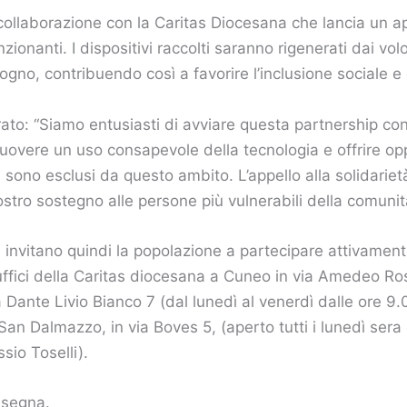
collaborazione con la Caritas Diocesana che lancia un a
nzionanti. I dispositivi raccolti saranno rigenerati dai vo
ogno, contribuendo così a favorire l’inclusione sociale e d
arato: “Siamo entusiasti di avviare questa partnership con
uovere un uso consapevole della tecnologia e offrire op
i, sono esclusi da questo ambito. L’appello alla solidariet
stro sostegno alle persone più vulnerabili della comunit
 invitano quindi la popolazione a partecipare attivamen
gli uffici della Caritas diocesana a Cuneo in via Amedeo Ro
 Dante Livio Bianco 7 (dal lunedì al venerdì dalle ore 9.0
an Dalmazzo, in via Boves 5, (aperto tutti i lunedì sera d
ssio Toselli).
nsegna.