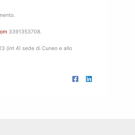
amento.
com
3391353708.
3 (int 4) sede di Cuneo e allo