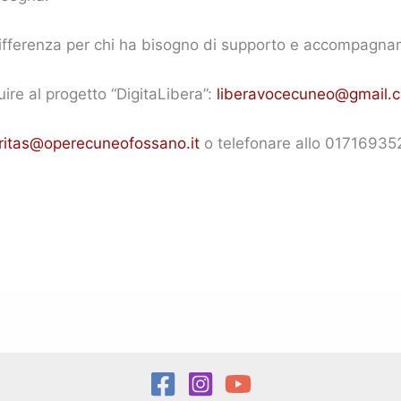
 differenza per chi ha bisogno di supporto e accompagn
uire al progetto “DigitaLibera”:
liberavocecuneo@gmail.
ritas@operecuneofossano.it
o telefonare allo 017169352