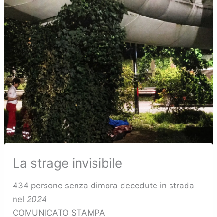
La strage invisibile
434 persone senza dimora decedute in strada
nel
2024
COMUNICATO STAMPA