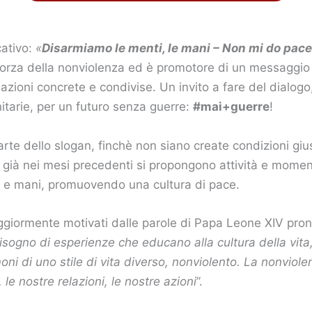
cativo:
«
Disarmiamo le menti, le mani – Non mi do pace
orza della nonviolenza ed è promotore di un messaggio un
zioni concrete e condivise. Un invito a fare del dialogo, 
itarie, per un futuro senza guerre:
#mai+guerre
!
rte dello slogan, finchè non siano create condizioni gius
ià nei mesi precedenti si propongono attività e momenti 
ri e mani, promuovendo una cultura di pace.
giormente motivati dalle parole di Papa Leone XIV pro
sogno di esperienze che educano alla cultura della vita, 
moni di uno stile di vita diverso, nonviolento. La nonvi
le nostre relazioni, le nostre azioni
”.