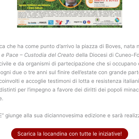
ca che ha come punto d’arrivo la piazza di Boves, nata 
 e Pace – Custodia del Creato
della Diocesi di Cuneo-F
civile e da organismi di partecipazione che si occupano 
 ogni due o tre anni sul finire dell’estate con grande par
involti e accoglie testimoni di lotta e resistenza italian
istinti per l’impegno a favore dei diritti dei popoli minac
e.
giunge alla sua diciannovesima edizione e sarà reali
Scarica la locandina con tutte le iniziative!