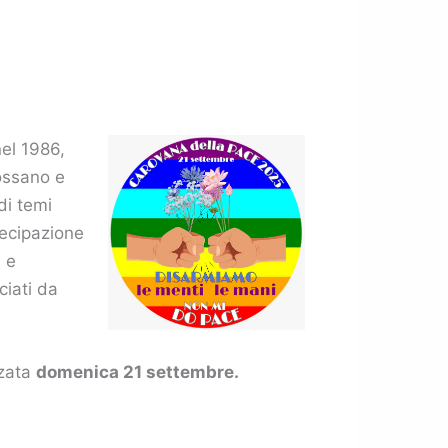
nel 1986,
ossano e
di temi
tecipazione
i e
ciati da
zzata
domenica 21 settembre.