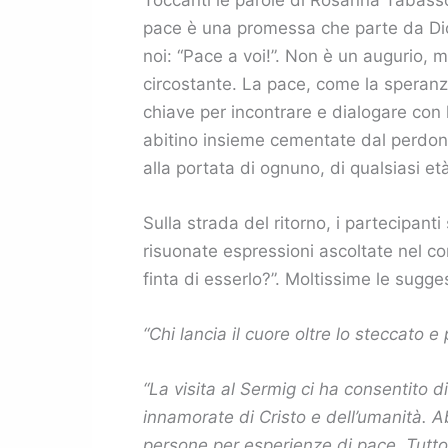
pace è una promessa che parte da Dio e
noi: “Pace a voi!”. Non è un augurio, m
circostante. La pace, come la speranza
chiave per incontrare e dialogare con 
abitino insieme cementate dal perdono
alla portata di ognuno, di qualsiasi et
Sulla strada del ritorno, i partecipanti
risuonate espressioni ascoltate nel c
finta di esserlo?”. Moltissime le sugges
“Chi lancia il cuore oltre lo steccato e
“La visita al Sermig ci ha consentito d
innamorate di Cristo e dell’umanità. A
persone per esperienze di pace. Tutto 