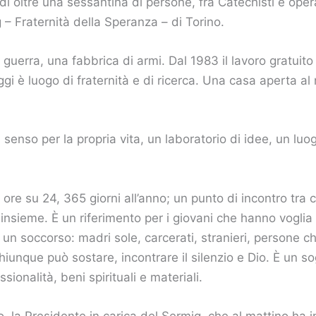
i oltre una sessantina di persone, fra Catechisti e oper
g – Fraternità della Speranza – di Torino.
guerra, una fabbrica di armi. Dal 1983 il lavoro gratuito 
gi è luogo di fraternità e di ricerca. Una casa aperta a
 senso per la propria vita, un laboratorio di idee, un luo
e su 24, 365 giorni all’anno; un punto di incontro tra cu
nsieme. È un riferimento per i giovani che hanno voglia d
n soccorso: madri sole, carcerati, stranieri, persone ch
hiunque può sostare, incontrare il silenzio e Dio. È un s
sionalità, beni spirituali e materiali.
 la Presidente in carica del Sermig, che al mattino ha i