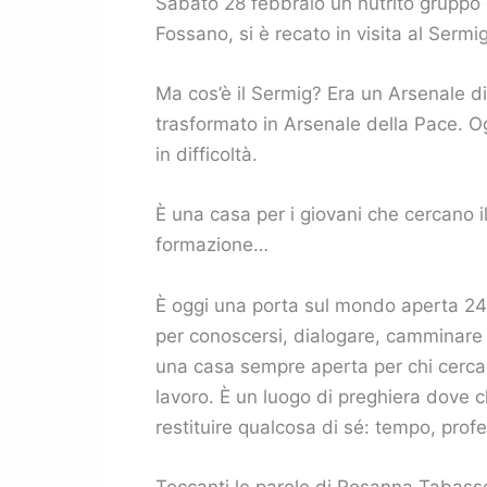
Sabato 28 febbraio un nutrito gruppo d
Fossano, si è recato in visita al Sermi
Ma cos’è il Sermig? Era un Arsenale di 
trasformato in Arsenale della Pace. Og
in difficoltà.
È una casa per i giovani che cercano il
formazione…
È oggi una porta sul mondo aperta 24 or
per conoscersi, dialogare, camminare i
una casa sempre aperta per chi cerca u
lavoro. È un luogo di preghiera dove c
restituire qualcosa di sé: tempo, profes
Toccanti le parole di Rosanna Tabasso,