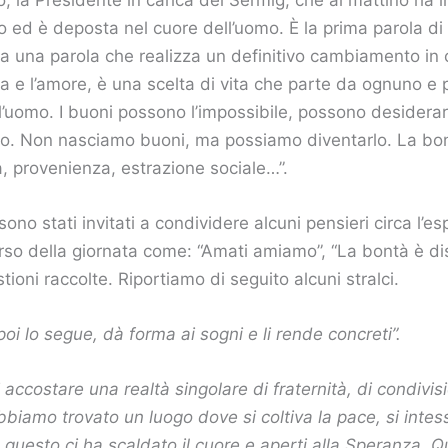
d è deposta nel cuore dell’uomo. È la prima parola di Ge
a una parola che realizza un definitivo cambiamento in chi
 e l’amore, è una scelta di vita che parte da ognuno e p
l’uomo. I buoni possono l’impossibile, possono desiderar
. Non nasciamo buoni, ma possiamo diventarlo. La bontà 
à, provenienza, estrazione sociale…”.
 sono stati invitati a condividere alcuni pensieri circa l’e
orso della giornata come: “Amati amiamo”, “La bontà è d
tioni raccolte. Riportiamo di seguito alcuni stralci.
 poi lo segue, dà forma ai sogni e li rende concreti”.
i accostare una realtà singolare di fraternità, di condivis
bbiamo trovato un luogo dove si coltiva la pace, si intes
questo ci ha scaldato il cuore e aperti alla Speranza. Q