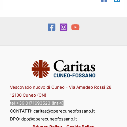
Vescovado nuovo di Cuneo - Via Amedeo Rossi 28,
12100 Cuneo (CN)
tel +39 0171693523 (int 4)
CONTATTI: caritas@operecuneofossano.it
DPO: dpo@operecuneofossano.it
Privacy Policy
-
Cookie Policy