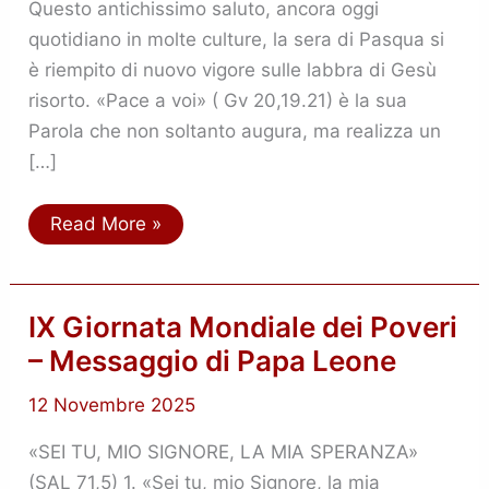
Pace
Questo antichissimo saluto, ancora oggi
quotidiano in molte culture, la sera di Pasqua si
è riempito di nuovo vigore sulle labbra di Gesù
risorto. «Pace a voi» ( Gv 20,19.21) è la sua
Parola che non soltanto augura, ma realizza un
[…]
Read More »
IX
IX Giornata Mondiale dei Poveri
Giornata
– Messaggio di Papa Leone
Mondiale
dei
Poveri
12 Novembre 2025
–
Messaggio
di
«SEI TU, MIO SIGNORE, LA MIA SPERANZA»
Papa
(SAL 71,5) 1. «Sei tu, mio Signore, la mia
Leone