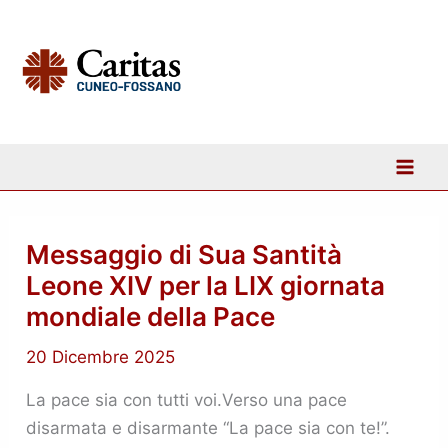
Vai
al
contenuto
Messaggio
Messaggio di Sua Santità
di
Leone XIV per la LIX giornata
Sua
Santità
mondiale della Pace
Leone
XIV
per
20 Dicembre 2025
la
LIX
giornata
La pace sia con tutti voi.Verso una pace
mondiale
disarmata e disarmante “La pace sia con te!”.
della