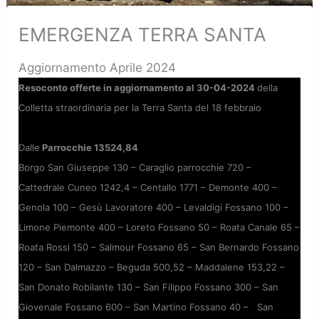
EMERGENZA TERRA SANTA
Aggiornamento Aprile 2024
Resoconto offerte in aggiornamento al 30-04-2024
della
Colletta straordinaria per la Terra Santa del 18 febbraio
Dalle
Parrocchie 13524,84
Borgo San Giuseppe 130 – Caraglio parrocchie 720 –
Cattedrale Cuneo 1242,4 – Centallo 1771 – Demonte 400 –
Genola 100 – Gesù Lavoratore 400 – Levaldigi Fossano 100 –
Limone Piemonte 400 – Loreto Fossano 50 – Roata Canale 65 –
Roata Rossi 150 – Salmour Fossano 65 – San Bernardo Fossano
120 – San Dalmazzo – Beguda 500,52 – Maddalene 153,22 –
San Donato Robilante 130 – San Filippo Fossano 300 – San
Giovenale Fossano 600 – San Martino Fossano 40 – San