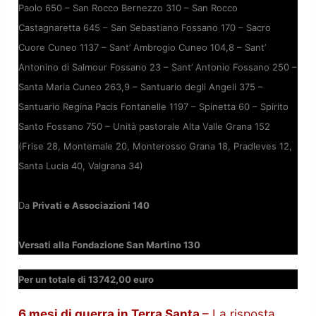
Paolo 650 – San Rocco Bernezzo 310 – San Rocco
Castagnaretta 645 – San Sebastiano Fossano 170 – Sacro
Cuore Cuneo 1137 – Sant’ Ambrogio Cuneo 104,8 – Sant’
Antonino di Salmour Fossano 23 – Sant’ Antonio Fossano 250 –
Santa Maria Cuneo 263,9 – Santuario degli Angeli 375 –
Santuario Regina Pacis Fontanelle 1197 – Spinetta 60 – Spirito
Santo Fossano 750 – Unità pastorale Alta Valle Grana 152
(Frise 28, Montemale 20, Monterosso Grana 18, Pradleves 12,
Santa Lucia 40, Valgrana 34)
Da
Privati e Associazioni 140
Versati alla Fondazione San Martino 130
Per un totale di 13742,00 euro
6 mesi di guerra in Terra Santa
– La risposta