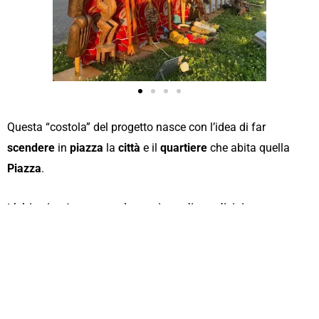
Questa “costola” del progetto nasce con l’idea di far
scendere
in
piazza
la
città
e il
quartiere
che abita quella
Piazza
.
L’obiettivo è creare un’occasione di condivisione e
confronto.
Vi aspettiamo alla prossima proiezione che sarà in
Piazza Kennedy
a
Fossano
, il
4 settembre,
in
collaborazione con Borgo San Bernardo.